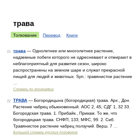
трава
Толкование
Перевод
Книги
трава
— Однолетнее или многолетнее растение,
21
надземные побеги которого не одресневают и отмирают в
неблагоприятный для развития сезон, широко
распространены на земном шаре и служат прекрасной
пищей для людей и животных. Syn.: травянистое растение
…
Словарь по географии
ТРАВА
— Богородицына (богородицкая) трава. Арх., Дон.
22
Растение чабрец обыкновенный. АОС 2, 45; СДГ 1, 32 33.
Богородская трава. 1. Прибайк., Прикам. То же, что
богородицкая трава. СНФП, 133; МФС, 99. 2. Сиб.
Травянистое растение чабрец ползучий. Верш. 7 …
Большой словарь русских поговорок