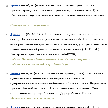
трава
— ы/; ж. (в том же зн.: мн. тра/вы, трав) см. тж.
23
травка, травушка, травный, травяной, травянистый 1) а)
Растение с однолетним мягким и тонким зелёным стеблем
…
Словарь многих выражений
Трава
— (Ис.51:12 ). Это слово нередко прилагается в
24
свящ. Писании вообще ко всякой зелени (Ис.15:6 ), хотя и
есть различие между овощами и зеленью, употребляемою в
пищу главным образом скотом и животными (Пс.13:14 ).
Быстрое возрастание и нежность&#8230; …
Библия. Ветхий и Новый заветы. Синодальный перевод.
Библейская энциклопедия арх. Никифора.
трава́
— ы, ж. (мн. в том же знач. травы, трав). Растение с
25
однолетними зелеными не подвергающимися
одеревенению мягкими побегами. Сорная трава. Кормовые
травы. Настой из трав. □ На поляну вышла козуля. Она
стала щипать траву. Арсеньев, Дерсу Узала. Трава …
Малый академический словарь
Трава
— евр. эсев Трава обычная пища скота (Ис. 15: 6;
26