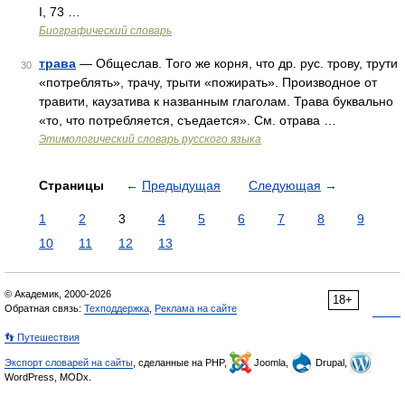
I, 73 …
Биографический словарь
трава
— Общеслав. Того же корня, что др. рус. трову, трути
30
«потреблять», трачу, трыти «пожирать». Производное от
травити, каузатива к названным глаголам. Трава буквально
«то, что потребляется, съедается». См. отрава …
Этимологический словарь русского языка
Страницы
←
Предыдущая
Следующая
→
1
2
3
4
5
6
7
8
9
10
11
12
13
© Академик, 2000-2026
18+
Обратная связь:
Техподдержка
,
Реклама на сайте
👣 Путешествия
Экспорт словарей на сайты
, сделанные на PHP,
Joomla,
Drupal,
WordPress, MODx.