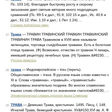
Пс. 103:14), благодаря быстрому росту и скорому
засыханию дает святым авторам много подходящих
сравнений (Пс. 89:5 и дал.; 91:8; 102:15 и дал.; Ис. 40:6 и
дал.; 51:12; Иак. 1:10 и дал.; 1 Пет. 1:24) …
Словарь библейских имен
Трава
— ТРАВИН ТРАВИНСКИЙ ТРАВКИН ТРАВКИНСКИЙ
27
ТРАВИНИН ТРАВА Травником в XVIII веке называли
зеленщика, торговца съедобными травами. Есть и болотная
птица травник. (Ф) Возможно, отчество от травник Ч лекарь,
имевший рецептуру лечебных трав. (Н) Травкин.&#8230; …
Русские фамилии
трава
— Индоевропейское – treu (тереть).
28
Общеславянское – trava. В русском языке слово известно с
XI в. Слова «травинка», «травный», «травянистый»
образованы значительно позднее. Во многих славянских
языках слово сближается со значением глаголов&#8230; …
Этимологический словарь русского языка Семенова
ТРАВА
— Демешко Трава, крестьянин. 1495. Писц. I, 148.
29
Игнатий Трава, бежецкий крестьянин. XV&#150;XVI вв. А. Ф.